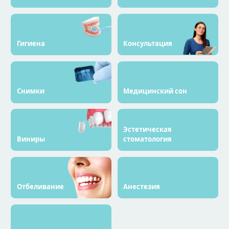
Гигиена
Консультация
Снимки
Медицинский сон
Эстетическая
Виниры
стоматология
Отбеливание
Анестезия